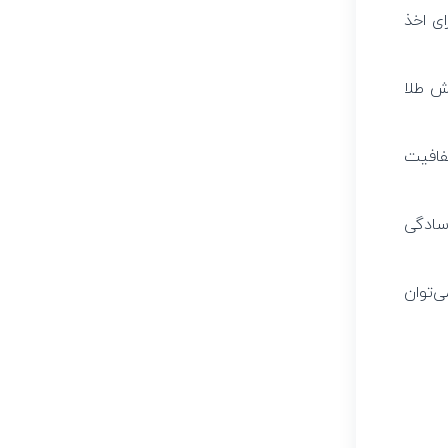
ای اخذ
ش طلا
فافیت
سادگی
‌توان