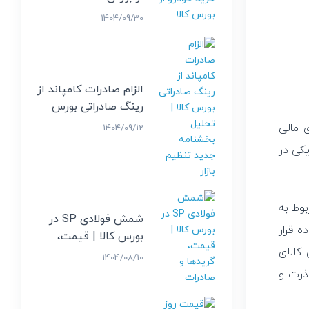
1404/09/30
الزام صادرات کامپاند از 
رینگ صادراتی بورس 
کالا | تحلیل بخشنامه 
 مالی
1404/09/12
جدید تنظیم بازار
کی در
بوط به
شمش فولادی SP در 
ه قرار
بورس کالا | قیمت، 
 کالای
گریدها و صادرات
1404/08/10
 ذرت و