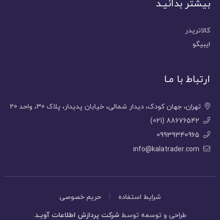
بیشتر بدانیـد
کالاتریدر
ایبیگو
ارتباط با مـا
تهران، جهان کودک، دیدار شمالی، خیابان پدیدار، پلاک 30، واحد 20
(021) 88676542
09939340965
info@kalatrader.com
شرایط استفاده
|
حریم خصوصی
طراحی و توسعه توسط
شرکت پردازش اطلاعات آویـد
.